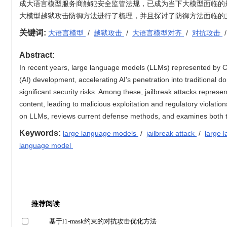
成大语言模型服务商触犯安全监管法规，已成为当下大模型面临的
大模型越狱攻击防御方法进行了梳理，并且探讨了防御方法面临的
关键词:
大语言模型
/
越狱攻击
/
大语言模型对齐
/
对抗攻击
Abstract:
In recent years, large language models (LLMs) represented by C
(AI) development, accelerating AI's penetration into traditional
significant security risks. Among these, jailbreak attacks represe
content, leading to malicious exploitation and regulatory violation
on LLMs, reviews current defense methods, and examines both the
Keywords:
large language models
/
jailbreak attack
/
large 
language model