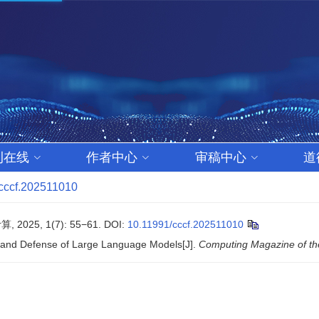
刊在线
作者中心
审稿中心
道
cccf.202511010
25, 1(7): 55−61.
DOI:
10.11991/cccf.202511010
ck and Defense of Large Language Models[J].
Computing Magazine of t