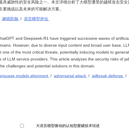
最具威胁性的安全风险之一。本文详细分析了大模型遭受的越狱攻击安全
主要挑战以及未来的可能解决方案。
/
越狱防御
/
语言模型评估
hatGPT and Deepseek-R1 have triggered successive waves of artificial 
 domains. However, due to diverse input content and broad user base, L
nt one of the most critical threats, potentially inducing models to genera
s of LLM service providers. This article analyzes the security risks of ja
 challenges and potential solutions in this domain.
language models alignment
/
adversarial attack
/
jailbreak defense
/