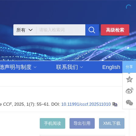
高级检索
德声明与制度
联系我们
English
分享
he CCF
, 2025, 1(7): 55−61.
DOI:
10.11991/cccf.202511010
手机阅读
导出引用
XML下载