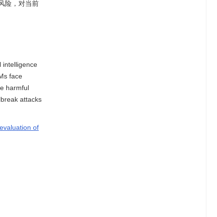
风险，对当前
intelligence
LMs face
te harmful
ilbreak attacks
evaluation of