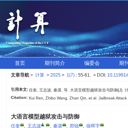
首页
期刊简介
编委会
期
文章导航
>
计算
>
2025
>
1(7)
: 55-61.
> DOI:
10.11991/
引用本文:
任奎, 王志波, 秦湛, 等. 大语言模型越狱攻击与防御[J]. 计算, 20
Citation:
Kui Ren, Zhibo Wang, Zhan Qin, et al. Jailbreak Atta
大语言模型越狱攻击与防御
,
任奎
,
王志波
,
秦湛
,
郑锐
,
徐晖宇